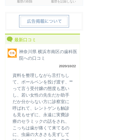
履歴の削除
履歴を記録しない
最新口コミ
神奈川県 横浜市南区の歯科医
院への口コミ
2020/10/22
資料を整理しながら舌打ちし
て、ボールペンを投げ渡す、**
って言う受付嬢の態度も悪い
し、若い女性の先生だか助手
だか分からない方に診察室に
呼ばれて、レントゲンも触診
も見もせずに、永遠に実費診
療のセラミックの話をされ、
こっちは歯が痛くて来てるの
に、虫歯の大きさも見ずして