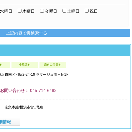
水曜日
木曜日
金曜日
土曜日
祝日
上記内容で再検索する
科
小児歯科
歯科口腔外科
横浜市南区
別所2-24-10
ラマージュ南ヶ丘1F
・お問い合わせ：
045-714-6483
：京急本線/横浜市営1号線
細情報