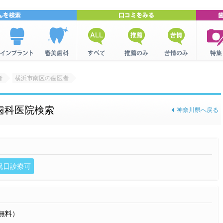
インプラン
美容歯科を
全ての口コ
推薦口コミ
苦情口コミ
歯科関
トを検索
検索
ミ
集
者
横浜市南区の歯医者
歯科医院検索
神奈川県へ戻る
祝日診療可
無料）