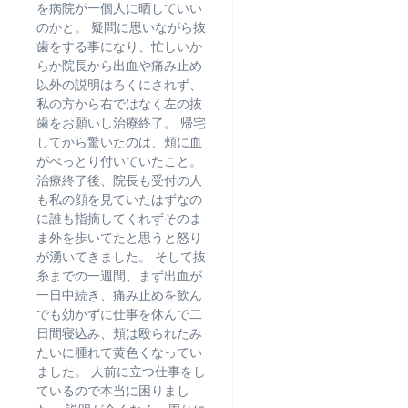
を病院が一個人に晒していい
のかと。 疑問に思いながら抜
歯をする事になり、忙しいか
らか院長から出血や痛み止め
以外の説明はろくにされず、
私の方から右ではなく左の抜
歯をお願いし治療終了。 帰宅
してから驚いたのは、頬に血
がべっとり付いていたこと。
治療終了後、院長も受付の人
も私の顔を見ていたはずなの
に誰も指摘してくれずそのま
ま外を歩いてたと思うと怒り
が湧いてきました。 そして抜
糸までの一週間、まず出血が
一日中続き、痛み止めを飲ん
でも効かずに仕事を休んで二
日間寝込み、頬は殴られたみ
たいに腫れて黄色くなってい
ました。 人前に立つ仕事をし
ているので本当に困りまし