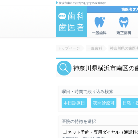
横浜市南区の評判のおすすめ歯科医院
歯科|歯医者の
一般歯科を
矯正歯科を
情報検索サイ
検索
検索
トップページ
一般歯科
神奈川県の歯医
ト 口コミ歯
科・歯医者
神奈川県横浜市南区の
曜日・時間で絞り込み検索
本日診療日
夜間診療可
日曜・
医院の特徴を選択
ネット予約・専用ダイヤル（通話料