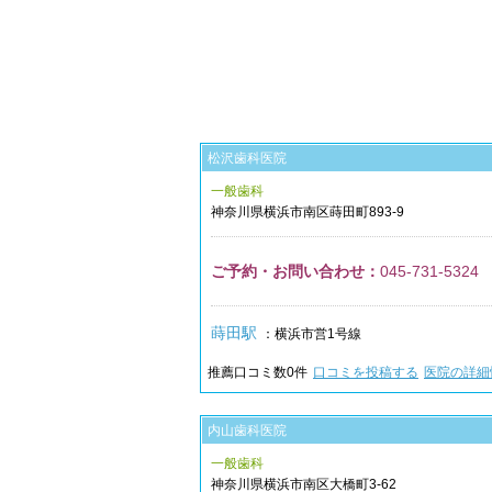
松沢歯科医院
一般歯科
神奈川県
横浜市南区
蒔田町893-9
ご予約・お問い合わせ：
045-731-5324
蒔田駅
：横浜市営1号線
推薦口コミ数
0
件
口コミを投稿する
医院の詳細
内山歯科医院
一般歯科
神奈川県
横浜市南区
大橋町3-62