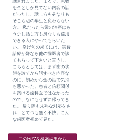
話されました。まるで、患者
を金としか見てない内容の話
だったし、話し方も身なりも
そこら辺の学生と変わらない
方。 私だったら歯の治療はも
う少し話し方も身なりも信用
できる人にやってもらいた
い。 挙げ句の果てには、実費
診療が嫌なら他の歯医者で診
てもらって下さいと言うし、
こちらとしては、まず歯の状
態を診てから話すべき内容な
のに、初めから金の話で気持
ち悪かった。患者と信頼関係
を築ける歯科医ではなかった
ので、なにもせずに帰ってき
た。 帰り際も未熟な対応をさ
れ、とてつも無く不快。こん
な歯医者初めて見た。
この医院を検索結果から