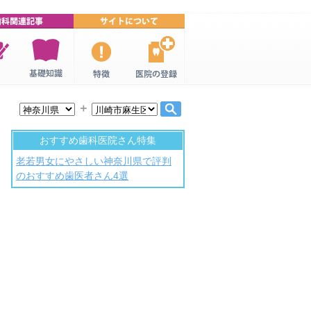
連特
歯科・歯医
口コミ歯
歯科医院の
者の基礎知
科・歯医者
登録
＋
識
について
おすすめ歯科医院さん特集
老若男女にやさしい神奈川県で評判
のおすすめ歯医者さん4選