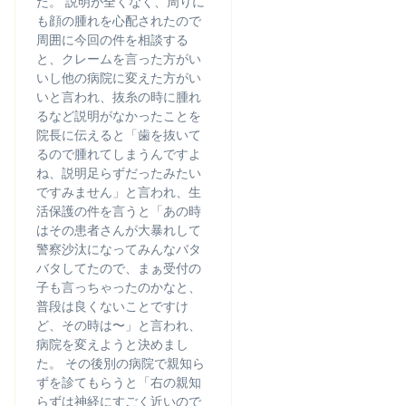
た。 説明が全くなく、周りに
も顔の腫れを心配されたので
周囲に今回の件を相談する
と、クレームを言った方がい
いし他の病院に変えた方がい
いと言われ、抜糸の時に腫れ
るなど説明がなかったことを
院長に伝えると「歯を抜いて
るので腫れてしまうんですよ
ね、説明足らずだったみたい
ですみません」と言われ、生
活保護の件を言うと「あの時
はその患者さんが大暴れして
警察沙汰になってみんなバタ
バタしてたので、まぁ受付の
子も言っちゃったのかなと、
普段は良くないことですけ
ど、その時は〜」と言われ、
病院を変えようと決めまし
た。 その後別の病院で親知ら
ずを診てもらうと「右の親知
らずは神経にすごく近いので