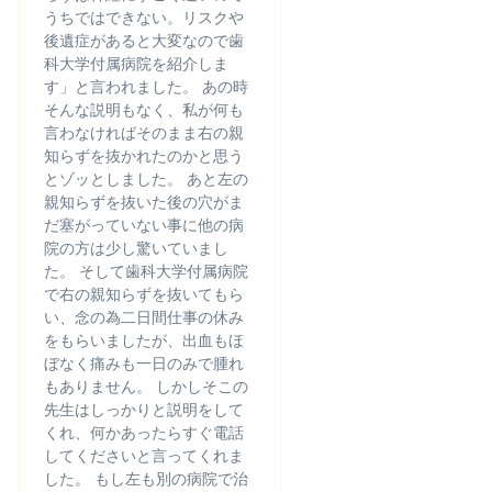
うちではできない。リスクや
後遺症があると大変なので歯
科大学付属病院を紹介しま
す」と言われました。 あの時
そんな説明もなく、私が何も
言わなければそのまま右の親
知らずを抜かれたのかと思う
とゾッとしました。 あと左の
親知らずを抜いた後の穴がま
だ塞がっていない事に他の病
院の方は少し驚いていまし
た。 そして歯科大学付属病院
で右の親知らずを抜いてもら
い、念の為二日間仕事の休み
をもらいましたが、出血もほ
ぼなく痛みも一日のみで腫れ
もありません。 しかしそこの
先生はしっかりと説明をして
くれ、何かあったらすぐ電話
してくださいと言ってくれま
した。 もし左も別の病院で治