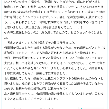
レントゲンを撮って視診後、「抜歯しないとダメだね。歯にヒビがあるし、
治療してカブせても安定しない。何年も放置していたらこうなるのは当たり
前だよね?抜歯の決意が出来たら次予約して」と言われました。抜歯した後の
方針を聞くと「インプラントかブリッジ。詳しい説明は抜歯した後にするか
ら。」と言われましたが、普通は抜歯する前に詳しい説明をするべきでは？
と思いました。(威圧感があり何も言えませんでした、、、)
その時は抜歯しかないのか...意を決してきたので、相当ショックをうけまし
た。
「考えときます。」とだけ伝えてその日は帰りました。
何日間か悩みましたが抜歯する決意がつかないため、他の歯科にダメもとで1
度診察してもらい、そこでも抜歯と言われたら諦めようと決めました。
後日、他の歯医者でもレントゲンと視診をしてもらい「抜歯しなくても大丈
夫だよ。根っこは化膿してないし、ヒビもはいってないから。」と****で言わ
れたことと真逆の事を言われてビックリし、心底安心しました。治療計画も
丁寧に説明してもらい、抜歯せずにすみました。
もし抜歯していたら、抜歯をした後にインプラントを勧められたのかな〜と
思いました。経済的にもキツく保険がきく範囲でしか治療を考えていなかっ
たので、最初から他の歯科に行けば良かったです。
あと歯科衛生士さんに、虫歯周囲の歯の掃除をしてもらいましたが、口をゆ
すぐときに流血しててビックリしました。