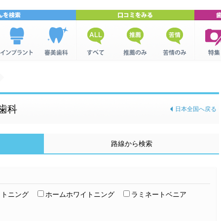
インプラン
美容歯科を
全ての口コ
推薦口コミ
苦情口コミ
歯科関
トを検索
検索
ミ
集
歯科
日本全国へ戻る
路線から検索
イトニング
ホームホワイトニング
ラミネートベニア