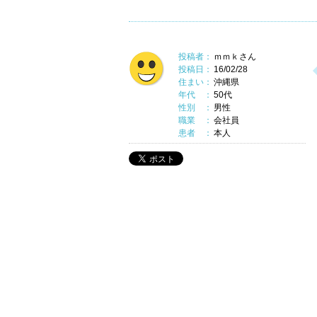
投稿者：
ｍｍｋさん
投稿日：
16/02/28
住まい：
沖縄県
年代 ：
50代
性別 ：
男性
職業 ：
会社員
患者 ：
本人