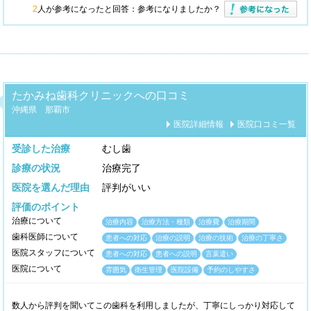
2
人が参考になったと回答：
参考になりましたか？
たかみね歯科クリニックへの口コミ
沖縄県 那覇市
医院詳細情報
医院口コミ一覧
受診した治療
むし歯
診療の状況
治療完了
医院を選んだ理由
評判がいい
評価のポイント
治療について
治療内容
治療方法・種類
治療費
治療期間
歯科医師について
患者への対応
治療の説明
治療の技術
治療の丁寧さ
医院スタッフについて
患者への対応
患者への説明
言葉遣い
医院について
雰囲気
衛生管理
医院設備
予約のしやすさ
数人から評判を聞いてこの歯科を利用しましたが、丁寧にしっかり対応して