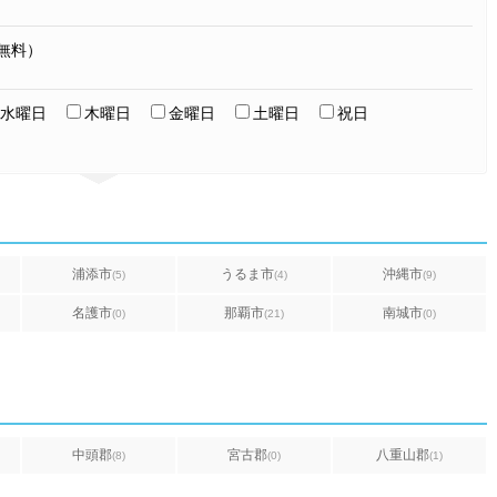
無料）
水曜日
木曜日
金曜日
土曜日
祝日
浦添市
うるま市
沖縄市
(5)
(4)
(9)
名護市
那覇市
南城市
(0)
(21)
(0)
中頭郡
宮古郡
八重山郡
(8)
(0)
(1)