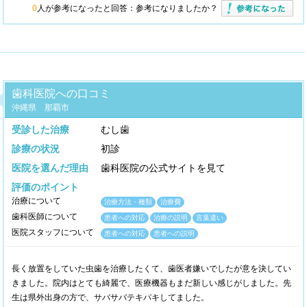
0
人が参考になったと回答：
参考になりましたか？
歯科医院への口コミ
沖縄県 那覇市
受診した治療
むし歯
診療の状況
初診
医院を選んだ理由
歯科医院の公式サイトを見て
評価のポイント
治療について
治療方法・種類
治療費
歯科医師について
患者への対応
治療の説明
言葉遣い
医院スタッフについて
患者への対応
患者への説明
長く放置をしていた虫歯を治療したくて、歯医者嫌いでしたが意を決してい
きました。院内はとても綺麗で、医療機器もまだ新しい感じがしました。先
生は県外出身の方で、サバサバテキパキしてました。