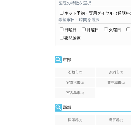
医院の特徴を選択
ネット予約・専用ダイヤル（通話料
希望曜日・時間を選択
日曜日
月曜日
火曜日
夜間診療
市部
石垣市
糸満市
(0)
(2)
宜野湾市
豊見城市
(2)
(1)
宮古島市
(1)
郡部
国頭郡
島尻郡
(1)
(3)