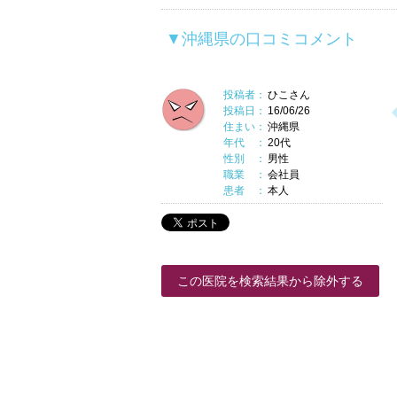
▼沖縄県の口コミコメント
投稿者：
ひこさん
投稿日：
16/06/26
住まい：
沖縄県
年代 ：
20代
性別 ：
男性
職業 ：
会社員
患者 ：
本人
この医院を検索結果から除外する