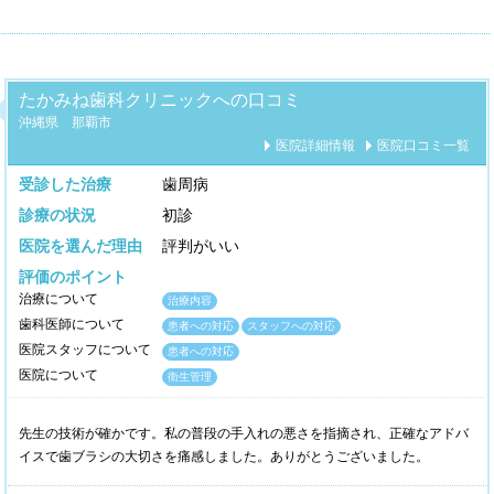
たかみね歯科クリニックへの口コミ
沖縄県 那覇市
医院詳細情報
医院口コミ一覧
受診した治療
歯周病
診療の状況
初診
医院を選んだ理由
評判がいい
評価のポイント
治療について
治療内容
歯科医師について
患者への対応
スタッフへの対応
医院スタッフについて
患者への対応
医院について
衛生管理
先生の技術が確かです。私の普段の手入れの悪さを指摘され、正確なアドバ
イスで歯ブラシの大切さを痛感しました。ありがとうございました。