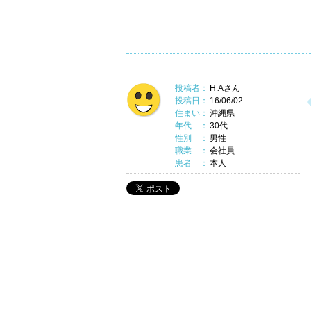
投稿者：
H.Aさん
投稿日：
16/06/02
住まい：
沖縄県
年代 ：
30代
性別 ：
男性
職業 ：
会社員
患者 ：
本人