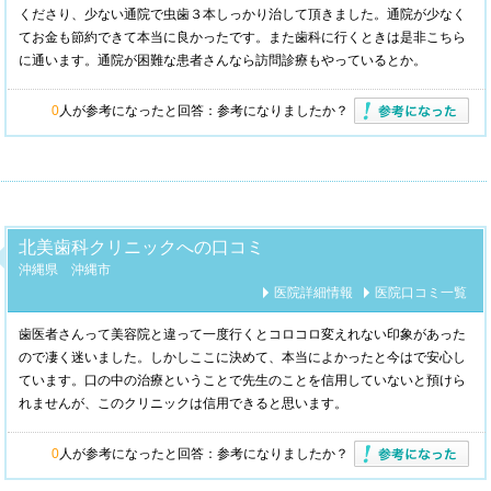
くださり、少ない通院で虫歯３本しっかり治して頂きました。通院が少なく
てお金も節約できて本当に良かったです。また歯科に行くときは是非こちら
に通います。通院が困難な患者さんなら訪問診療もやっているとか。
0
人が参考になったと回答：
参考になりましたか？
北美歯科クリニックへの口コミ
沖縄県 沖縄市
医院詳細情報
医院口コミ一覧
歯医者さんって美容院と違って一度行くとコロコロ変えれない印象があった
ので凄く迷いました。しかしここに決めて、本当によかったと今はで安心し
ています。口の中の治療ということで先生のことを信用していないと預けら
れませんが、このクリニックは信用できると思います。
0
人が参考になったと回答：
参考になりましたか？