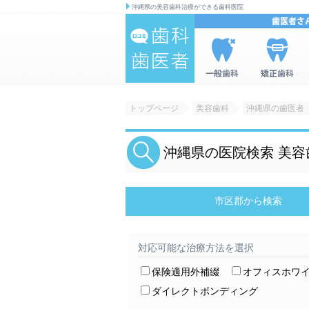
沖縄県の美容歯科治療ができる歯科医院
歯科|歯医者の
一般歯科を
矯正歯科を
情報検索サイ
検索
検索
トップページ
美容歯科
沖縄県の歯医者
ト 口コミ歯
科・歯医者
沖縄県の医院検索 美容
市区郡から検索
対応可能な治療方法を選択
保険適用外補綴
オフィスホワ
ダイレクトボンディング