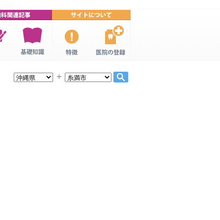
連特
歯科・歯医
口コミ歯
歯科医院の
者の基礎知
科・歯医者
登録
＋
識
について