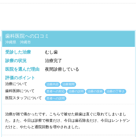
歯科医院への口コミ
沖縄県 沖縄市
受診した治療
むし歯
診療の状況
治療完了
医院を選んだ理由
夜間診療している
評価のポイント
治療について
治療内容
治療期間
歯科医師について
患者への対応
治療の説明
治療の技術
治療の丁寧さ
医院スタッフについて
患者への説明
治療が雑で痛かったです。こちらで被せた銀歯は直ぐに取れてしまいまし
た。また、今日は診察で検査だけ、今日は歯石除去だけ、今日はレントゲン
だけと、やたらと通院回数を増やされました。