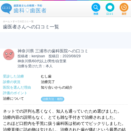
検索
口コミ
履歴
ホーム
> すべての口コミ一覧
歯医者さんへの口コミ一覧
神奈川県 三浦市の歯科医院への口コミ
投稿者：kenjisan 投稿日：2020/08/29
神奈川県/60代以上/男性/自営業
治療を受けた方：本人
受診した治療
むし歯
診療の状況
治療完了
医院を選んだ理由
知り合いからの紹介
評価のポイント
治療について
治療方法・種類
ネットでの評判も悪くなく、知人も通っていたため選びました。
治療内容の説明もなく、とても雑な手付きで治療されました。
これほど口腔内を手荒に扱う歯科医は初めてでビックリしました。
治療直後に詰め物は欠けるし、治療された歯が痛むという最悪の結