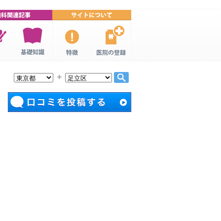
連特
歯科・歯医
口コミ歯
歯科医院の
者の基礎知
科・歯医者
登録
＋
識
について