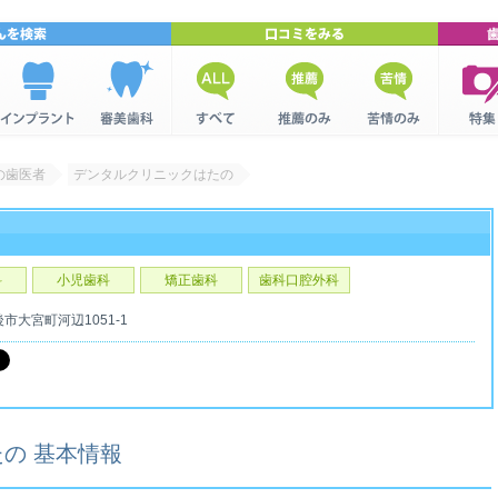
インプラン
美容歯科を
全ての口コ
推薦口コミ
苦情口コミ
歯科関
トを検索
検索
ミ
集
の歯医者
デンタルクリニックはたの
科
小児歯科
矯正歯科
歯科口腔外科
後市
大宮町河辺1051-1
の 基本情報