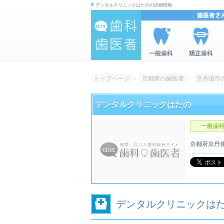
デンタルクリニックはたのの詳細情報
歯科|歯医者の
一般歯科を
矯正歯科を
情報検索サイ
検索
検索
トップページ
京都府の歯医者
京丹後市
ト 口コミ歯
科・歯医者
デンタルクリニックはたの
一般歯
京都府
京丹
デンタルクリニックはた