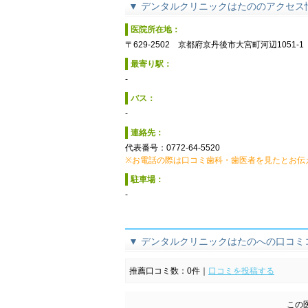
▼ デンタルクリニックはたののアクセス
医院所在地：
〒629-2502
京都府
京丹後市
大宮町河辺1051-1
最寄り駅：
-
バス：
-
連絡先：
代表番号：
0772-64-5520
※お電話の際は口コミ歯科・歯医者を見たとお伝
駐車場：
-
▼ デンタルクリニックはたのへの口コミ
推薦口コミ数：
0
件
｜
口コミを投稿する
この