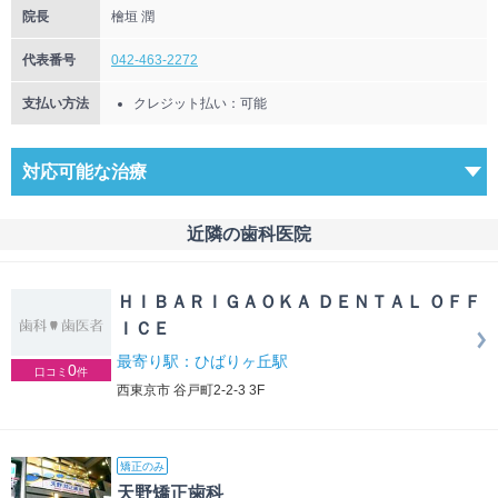
院長
檜垣 潤
代表番号
042-463-2272
支払い方法
クレジット払い：可能
対応可能な治療
近隣の歯科医院
ＨＩＢＡＲＩＧＡＯＫＡ ＤＥＮＴＡＬ ＯＦＦ
ＩＣＥ
最寄り駅：ひばりヶ丘駅
0
口コミ
件
西東京市 谷戸町2-2-3 3F
矯正のみ
天野矯正歯科