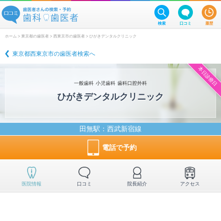
検索
口コミ
履歴
ホーム
>
東京都の歯医者
>
西東京市の歯医者
> ひがきデンタルクリニック
東京都西東京市の歯医者検索へ
本日診療日
一般歯科
小児歯科
歯科口腔外科
ひがきデンタルクリニック
田無駅
：西武新宿線
電話で予約
医院情報
口コミ
院長紹介
アクセス