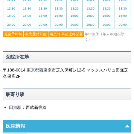
~
~
~
~
~
~
~
~
13:30
13:30
13:30
13:30
13:30
13:30
13:30
13:30
15:00
15:00
15:00
15:00
15:00
15:00
15:00
15:00
~
~
~
~
~
~
~
~
20:00
20:00
20:00
20:00
20:00
20:00
20:00
20:00
完全予約制
急患受付可能
急患時 事前連絡必要
年中無休（年末年始を除
く）
医院所在地
〒188-0014
東京都
西東京市
芝久保町1-12-5
マックスバリュ田無芝
久保店2F
最寄り駅
田無駅
：西武新宿線
医院情報