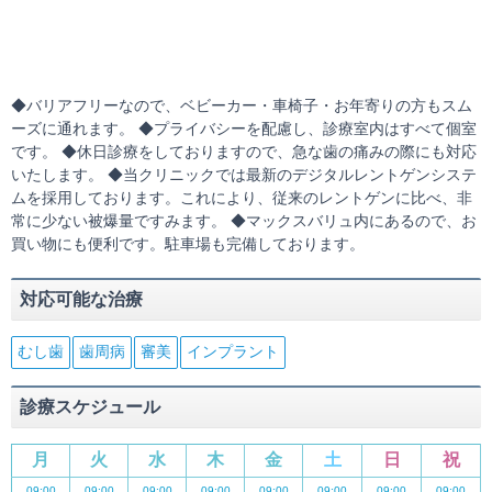
◆バリアフリーなので、ベビーカー・車椅子・お年寄りの方もスム
ーズに通れます。 ◆プライバシーを配慮し、診療室内はすべて個室
です。 ◆休日診療をしておりますので、急な歯の痛みの際にも対応
いたします。 ◆当クリニックでは最新のデジタルレントゲンシステ
ムを採用しております。これにより、従来のレントゲンに比べ、非
常に少ない被爆量ですみます。 ◆マックスバリュ内にあるので、お
買い物にも便利です。駐車場も完備しております。
対応可能な治療
むし歯
歯周病
審美
インプラント
診療スケジュール
月
火
水
木
金
土
日
祝
09:00
09:00
09:00
09:00
09:00
09:00
09:00
09:00