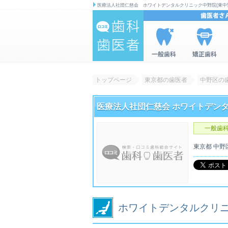
医療法人社団仁慈会 ホワイトデンタルクリニック中野院(東中
歯科|歯医者の
一般歯科を
矯正歯科を
情報検索サイ
検索
検索
トップページ
東京都の歯医者
中野区の
ト 口コミ歯
科・歯医者
医療法人社団仁慈会 ホワイトデン
一般歯
東京都
中野
ホワイトデンタルクリ