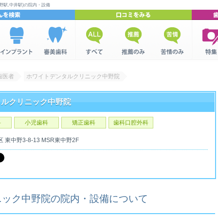
野駅,中井駅)の院内・設備
インプラン
美容歯科を
全ての口コ
推薦口コミ
苦情口コミ
歯科関
トを検索
検索
ミ
集
歯医者
ホワイトデンタルクリニック中野院
タルクリニック中野院
科
小児歯科
矯正歯科
歯科口腔外科
区
東中野3-8-13
MSR東中野2F
ニック中野院の院内・設備について