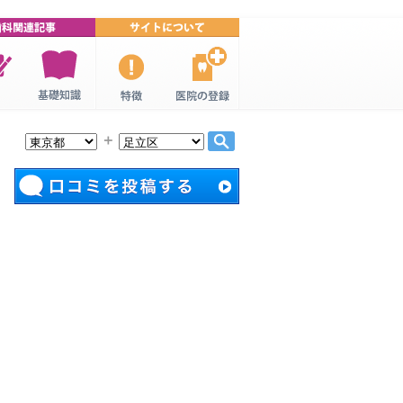
連特
歯科・歯医
口コミ歯
歯科医院の
者の基礎知
科・歯医者
登録
＋
識
について