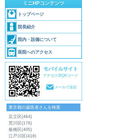
ミニHPコンテンツ
トップページ
院長紹介
院内・設備について
医院へのアクセス
モバイルサイト
アクセス用QRコード
メールで送信
東京都の歯医者さんを検索
足立区
(464)
荒川区
(176)
板橋区
(405)
江戸川区
(418)