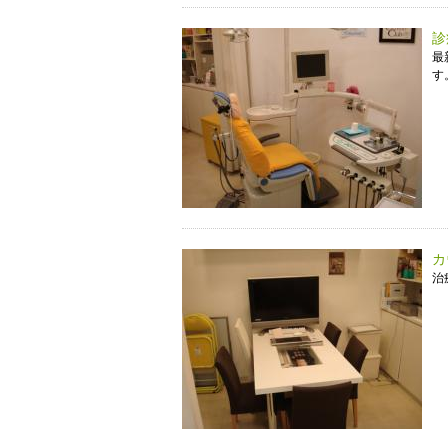
診
最
す
カ
治