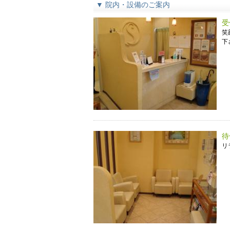
▼ 院内・設備のご案内
受
笑
下
待
リ