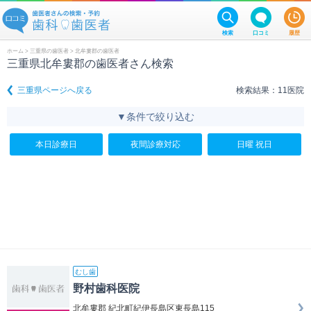
検索
口コミ
履歴
ホーム
>
三重県の歯医者
> 北牟婁郡の歯医者
三重県北牟婁郡の歯医者さん検索
三重県ページへ戻る
検索結果：11医院
▼条件で絞り込む
本日診療日
夜間診療対応
日曜 祝日
むし歯
野村歯科医院
北牟婁郡 紀北町紀伊長島区東長島115