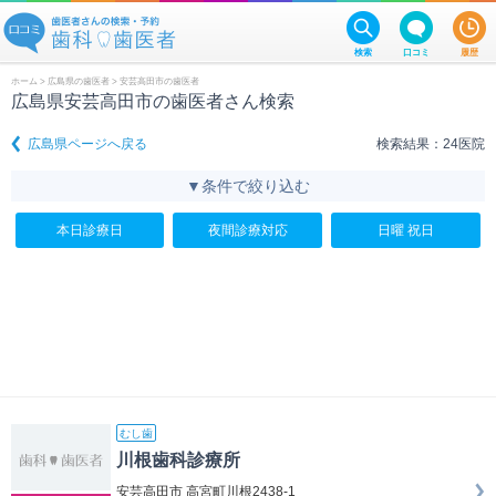
検索
口コミ
履歴
ホーム
>
広島県の歯医者
> 安芸高田市の歯医者
広島県安芸高田市の歯医者さん検索
広島県ページへ戻る
検索結果：24医院
▼条件で絞り込む
本日診療日
夜間診療対応
日曜 祝日
むし歯
川根歯科診療所
安芸高田市 高宮町川根2438-1