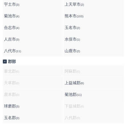
宇土市
上天草市
(3)
(2)
菊池市
熊本市
(4)
(103)
合志市
玉名市
(4)
(2)
人吉市
水俣市
(3)
(1)
八代市
山鹿市
(11)
(2)
郡部
▼
葦北郡
阿蘇郡
(0)
(0)
天草郡
上益城郡
(0)
(6)
鹿本郡
菊池郡
(0)
(11)
球磨郡
下益城郡
(3)
(0)
玉名郡
八代郡
(3)
(0)