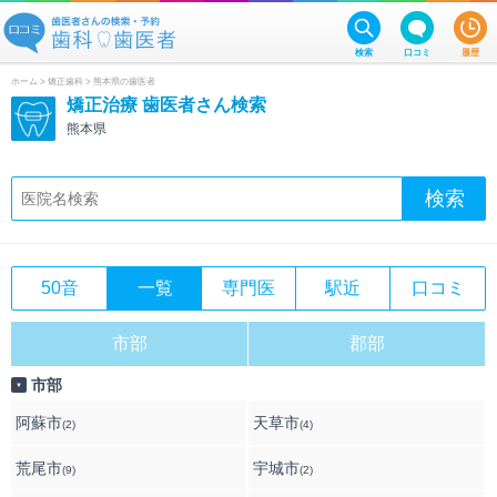
検索
口コミ
履歴
ホーム
>
矯正歯科
> 熊本県の歯医者
矯正治療 歯医者さん検索
熊本県
50音
一覧
専門医
駅近
口コミ
市部
郡部
市部
▼
阿蘇市
天草市
(2)
(4)
荒尾市
宇城市
(9)
(2)