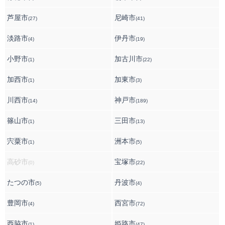
芦屋市
尼崎市
(27)
(41)
淡路市
伊丹市
(4)
(19)
小野市
加古川市
(1)
(22)
加西市
加東市
(1)
(3)
川西市
神戸市
(14)
(189)
篠山市
三田市
(1)
(13)
宍粟市
洲本市
(1)
(5)
高砂市
宝塚市
(0)
(22)
たつの市
丹波市
(5)
(4)
豊岡市
西宮市
(4)
(72)
西脇市
姫路市
(1)
(47)