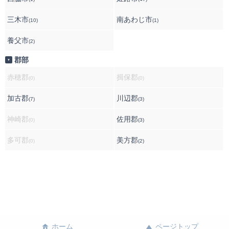
三木市
南あわじ市
(10)
(1)
養父市
(2)
郡部
▼
赤穂郡
揖保郡
(0)
(0)
加古郡
川辺郡
(7)
(3)
神崎郡
佐用郡
(0)
(3)
多可郡
美方郡
(0)
(2)
ホーム
ページトップ