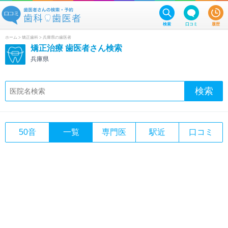
検索
口コミ
履歴
ホーム
>
矯正歯科
> 兵庫県の歯医者
矯正治療 歯医者さん検索
兵庫県
50音
一覧
専門医
駅近
口コミ