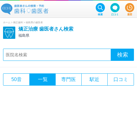
検索
口コミ
履歴
ホーム
>
矯正歯科
> 福島県の歯医者
矯正治療 歯医者さん検索
福島県
50音
一覧
専門医
駅近
口コミ