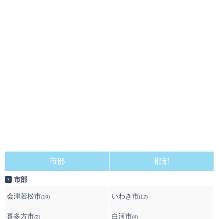
市部
郡部
市部
▼
会津若松市
いわき市
(10)
(12)
喜多方市
白河市
(2)
(4)