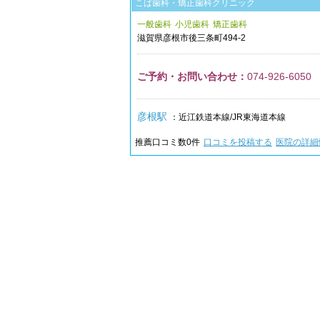
こば歯科・矯正歯科クリニック
一般歯科
小児歯科
矯正歯科
滋賀県
彦根市
後三条町494-2
ご予約・お問い合わせ：
074-926-6050
彦根駅
：近江鉄道本線/JR東海道本線
推薦口コミ数
0
件
口コミを投稿する
医院の詳細