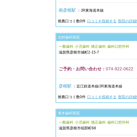
南彦根駅
：JR東海道本線
推薦口コミ数
0
件
口コミを投稿する
医院の詳細
北村歯科医院
一般歯科
小児歯科
矯正歯科
歯科口腔外科
滋賀県
彦根市
城町2-15-7
ご予約・お問い合わせ：
074-922-0622
彦根駅
：近江鉄道本線/JR東海道本線
推薦口コミ数
0
件
口コミを投稿する
医院の詳細
青木歯科医院
一般歯科
小児歯科
矯正歯科
歯科口腔外科
滋賀県
彦根市
稲部町68