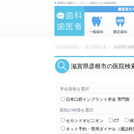
彦根市の歯科インプラント治療ができる歯科医院
歯科|歯医者の
一般歯科を
矯正歯科を
情報検索サイ
検索
検索
トップページ
インプラント
滋賀県の歯
ト 口コミ歯
科・歯医者
滋賀県彦根市の医院検
学会資格を選択
日本口腔インプラント学会 専門医
医院の特徴を選択
セカンドオピニオン
CT
保
ネット予約・専用ダイヤル（通話料