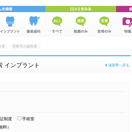
インプラン
美容歯科を
全ての口コ
推薦口コミ
苦情口コミ
歯科関
トを検索
検索
ミ
集
医者
彦根市の歯医者
索 インプラント
滋賀県へ戻る
証制度
手術室
無料）