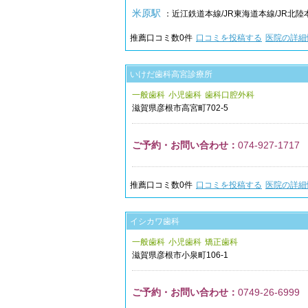
米原駅
：近江鉄道本線/JR東海道本線/JR北陸
推薦口コミ数
0
件
口コミを投稿する
医院の詳細
いけだ歯科高宮診療所
一般歯科
小児歯科
歯科口腔外科
滋賀県
彦根市
高宮町702-5
ご予約・お問い合わせ：
074-927-1717
推薦口コミ数
0
件
口コミを投稿する
医院の詳細
イシカワ歯科
一般歯科
小児歯科
矯正歯科
滋賀県
彦根市
小泉町106-1
ご予約・お問い合わせ：
0749-26-6999