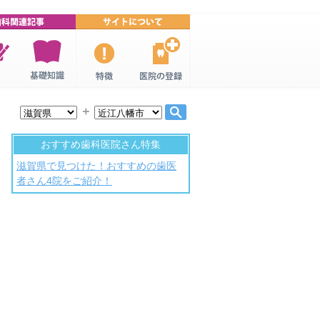
連特
歯科・歯医
口コミ歯
歯科医院の
者の基礎知
科・歯医者
登録
＋
識
について
おすすめ歯科医院さん特集
滋賀県で見つけた！おすすめの歯医
者さん4院をご紹介！