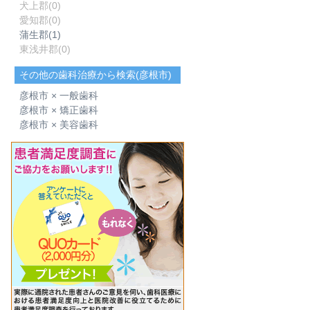
犬上郡
(0)
愛知郡
(0)
蒲生郡
(1)
東浅井郡
(0)
その他の歯科治療から検索(彦根市)
彦根市 × 一般歯科
彦根市 × 矯正歯科
彦根市 × 美容歯科