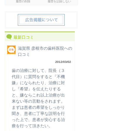
履歴の削除
履歴を記録しない
最新口コミ
滋賀県 彦根市の歯科医院への
口コミ
2012/03/02
歯の治療に対して、院長（３
代目）に質問をすると『不機
嫌』になられたり、治療に対
し『希望』を伝えたりする
と、嫌ならこれ以上治療が出
来ない等の言動をされます。
まずは患者の希望をしっかり
聞き、患者に丁寧な説明を行
った上で、患者が安心する治
療を行って頂きたい。