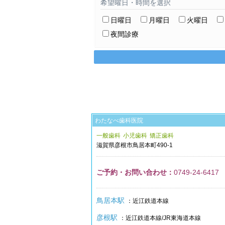
希望曜日・時間を選択
日曜日
月曜日
火曜日
夜間診療
わたなべ歯科医院
一般歯科
小児歯科
矯正歯科
滋賀県
彦根市
鳥居本町490-1
ご予約・お問い合わせ：
0749-24-6417
鳥居本駅
：近江鉄道本線
彦根駅
：近江鉄道本線/JR東海道本線