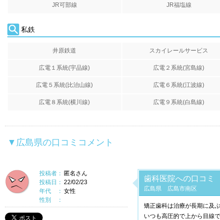
JR可部線
JR福塩線
私鉄
井原鉄道
スカイレールサービス
広電１系統(宇品線)
広電２系統(宮島線)
広電５系統(比治山線)
広電６系統(江波線)
広電８系統(横川線)
広電９系統(白島線)
▼広島県の口コミコメント
投稿者：
匿名さん
歯科医院への口コミ
投稿日：
22/02/23
広島県 広島市南区
年代 ：
女性
性別 ：
矯正歯科は治療が長期に及
いつも高圧的で上から目線