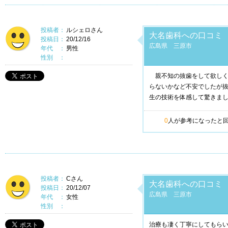
投稿者：
ルシェロさん
大名歯科への口コミ
投稿日：
20/12/16
広島県 三原市
年代 ：
男性
性別 ：
親不知の抜歯をして欲しく
らないかなど不安でしたが
生の技術を体感して驚きま
0
人が参考になったと
投稿者：
Cさん
大名歯科への口コミ
投稿日：
20/12/07
広島県 三原市
年代 ：
女性
性別 ：
治療も凄く丁寧にしてもら