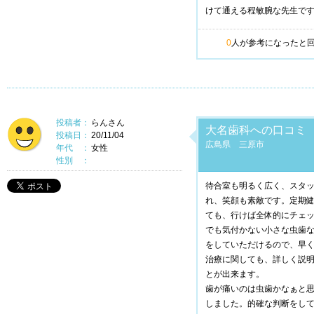
けて通える程敏腕な先生で
0
人が参考になったと
投稿者：
らんさん
大名歯科への口コミ
投稿日：
20/11/04
広島県 三原市
年代 ：
女性
性別 ：
待合室も明るく広く、スタ
れ、笑顔も素敵です。定期
ても、行けば全体的にチェ
でも気付かない小さな虫歯
をしていただけるので、早
治療に関しても、詳しく説
とが出来ます。
歯が痛いのは虫歯かなぁと
しました。的確な判断をし