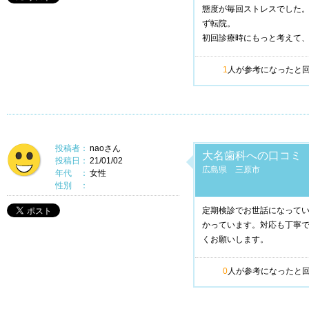
態度が毎回ストレスでした
ず転院。
初回診療時にもっと考えて
1
人が参考になったと
投稿者：
naoさん
大名歯科への口コミ
投稿日：
21/01/02
広島県 三原市
年代 ：
女性
性別 ：
定期検診でお世話になって
かっています。対応も丁寧
くお願いします。
0
人が参考になったと