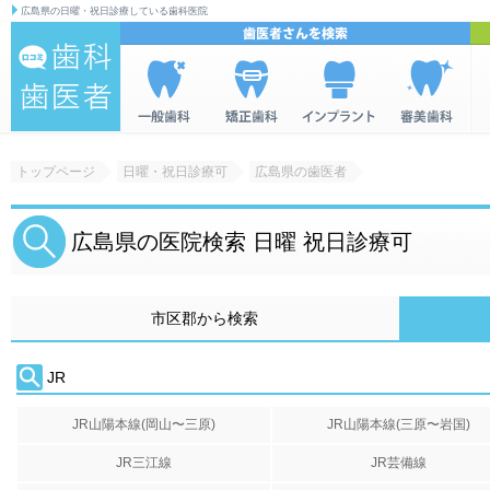
広島県の日曜・祝日診療している歯科医院
歯科|歯医者の
一般歯科を
矯正歯科を
インプラン
美容歯科を
全
情報検索サイ
検索
検索
トを検索
検索
ミ
トップページ
日曜・祝日診療可
広島県の歯医者
ト 口コミ歯
科・歯医者
広島県の医院検索 日曜 祝日診療可
市区郡から検索
JR
JR山陽本線(岡山〜三原)
JR山陽本線(三原〜岩国)
JR三江線
JR芸備線