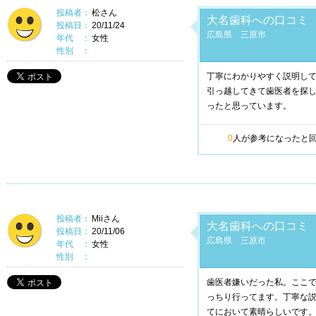
投稿者：
松さん
大名歯科への口コミ
投稿日：
20/11/24
広島県 三原市
年代 ：
女性
性別 ：
丁寧にわかりやすく説明し
引っ越してきて歯医者を探
ったと思っています。
0
人が参考になったと
投稿者：
Miiさん
大名歯科への口コミ
投稿日：
20/11/06
広島県 三原市
年代 ：
女性
性別 ：
歯医者嫌いだった私。ここ
っちり行ってます。丁寧な説明
てにおいて素晴らしいです