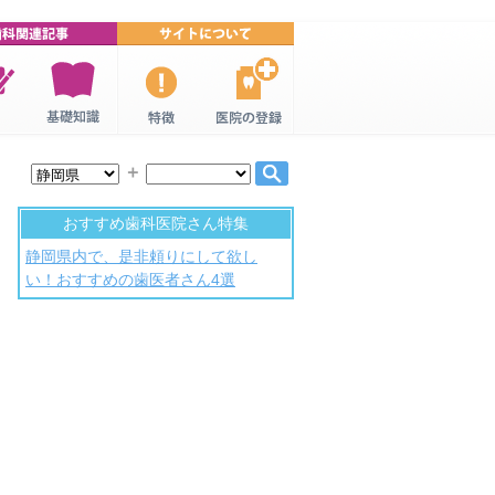
連特
歯科・歯医
口コミ歯
歯科医院の
者の基礎知
科・歯医者
登録
＋
識
について
おすすめ歯科医院さん特集
静岡県内で、是非頼りにして欲し
い！おすすめの歯医者さん4選