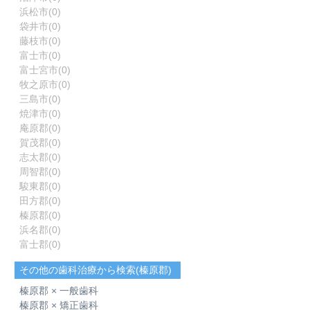
浜松市
(0)
袋井市
(0)
藤枝市
(0)
富士市
(0)
富士宮市
(0)
牧之原市
(0)
三島市
(0)
焼津市
(0)
庵原郡
(0)
賀茂郡
(0)
志太郡
(0)
周智郡
(0)
駿東郡
(0)
田方郡
(0)
榛原郡
(0)
浜名郡
(0)
富士郡
(0)
その他の歯科治療から検索(榛原郡)
榛原郡 × 一般歯科
榛原郡 × 矯正歯科