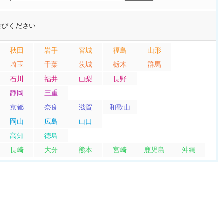
選びください
秋田
岩手
宮城
福島
山形
埼玉
千葉
茨城
栃木
群馬
石川
福井
山梨
長野
静岡
三重
京都
奈良
滋賀
和歌山
岡山
広島
山口
高知
徳島
長崎
大分
熊本
宮崎
鹿児島
沖縄