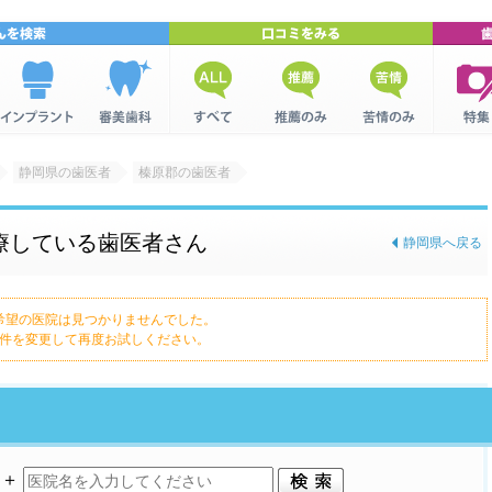
インプラン
美容歯科を
全ての口コ
推薦口コミ
苦情口コミ
歯科関
トを検索
検索
ミ
集
静岡県の歯医者
榛原郡の歯医者
療している歯医者さん
静岡県へ戻る
希望の医院は見つかりませんでした。
件を変更して再度お試しください。
＋