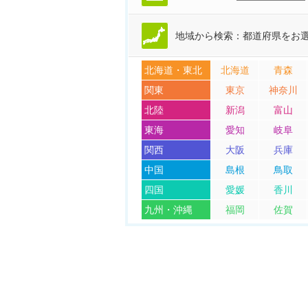
地域から検索：都道府県をお
北海道・東北
北海道
青森
関東
東京
神奈川
北陸
新潟
富山
東海
愛知
岐阜
関西
大阪
兵庫
中国
島根
鳥取
四国
愛媛
香川
九州・沖縄
福岡
佐賀