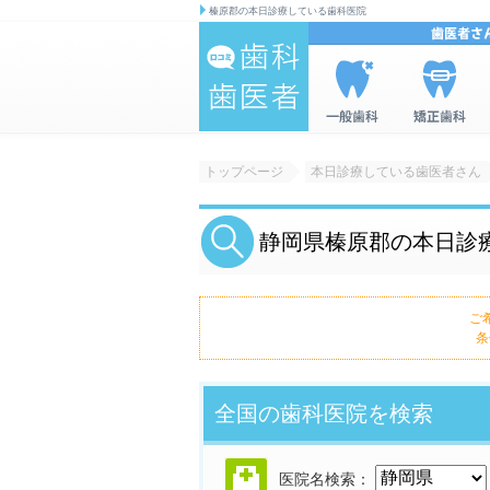
榛原郡の本日診療している歯科医院
歯科|歯医者の
一般歯科を
矯正歯科を
情報検索サイ
検索
検索
トップページ
本日診療している歯医者さん
ト 口コミ歯
科・歯医者
静岡県榛原郡の本日診
ご
条
全国の歯科医院を検索
医院名検索：