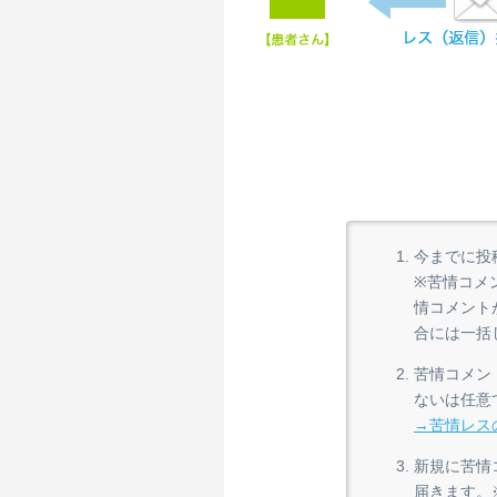
今までに投
※苦情コメ
情コメント
合には一括
苦情コメン
ないは任意
→苦情レス
新規に苦情
届きます。