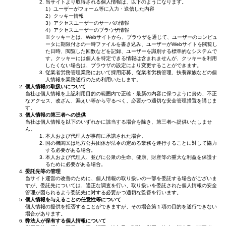
当サイトより取得される個人情報は、以下のようになります。
1）ユーザーがフォーム等に入力・送信した内容
2）クッキー情報
3）アクセスユーザーのサーバの情報
4）アクセスユーザーのブラウザ情報
※クッキーとは、Webサイトから、ブラウザを通じて、ユーザーのコンピュ
ータに期限付きの一時ファイルを書き込み、ユーザーがWebサイトを閲覧し
た日時、閲覧した回数などを記録、ユーザーを識別する標準的なシステムで
す。クッキーには個人を特定できる情報は含まれませんが、クッキーを利用
したくない場合は、ブラウザの設定により変更することができます。
従業者労務管理業務において採用応募、従業者労務管理、扶養家族などの個
人情報を業務遂行のため利用いたします。
個人情報の取扱いについて
当社は個人情報を上記利用目的の範囲内で正確・最新の内容に保つように努め、不正
なアクセス、改ざん、漏えい等から守るべく、必要かつ適切な安全管理措置を講じま
す。
個人情報の第三者への提供
当社は個人情報を以下のいずれかに該当する場合を除き、第三者へ提供いたしませ
ん。
本人および代理人が事前に承諾された場合。
国の機関又は地方公共団体が法令の定める業務を遂行することに対して協力
する必要がある場合。
本人および代理人、並びに公衆の生命、健康、財産等の重大な利益を保護す
るために必要がある場合。
委託先等の管理
当サイト運営の改善のために、個人情報の取り扱いの一部を委託する場合がございま
すが、委託先については、適正な調査を行い、取り扱いを委託された個人情報の安全
管理が図られるよう委託先に対する必要かつ適切な監督を行います。
個人情報を与えることの任意性等について
個人情報の提供を拒否することができますが、その場合第１項の目的を遂行できない
場合があります。
弊法人が保有する個人情報について