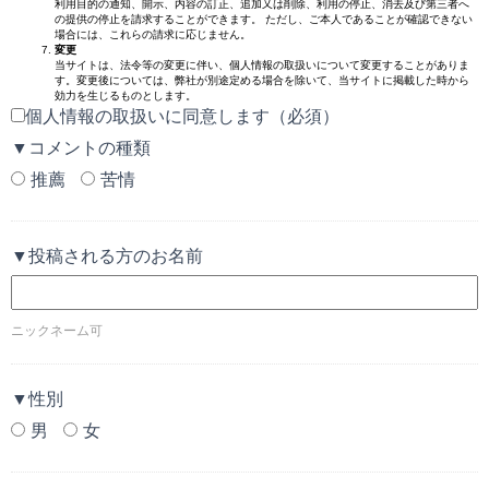
利用目的の通知、開示、内容の訂正、追加又は削除、利用の停止、消去及び第三者へ
の提供の停止を請求することができます。 ただし、ご本人であることが確認できない
場合には、これらの請求に応じません。
変更
当サイトは、法令等の変更に伴い、個人情報の取扱いについて変更することがありま
す。変更後については、弊社が別途定める場合を除いて、当サイトに掲載した時から
効力を生じるものとします。
個人情報の取扱いに同意します（必須）
▼コメントの種類
推薦
苦情
▼投稿される方のお名前
ニックネーム可
▼性別
男
女