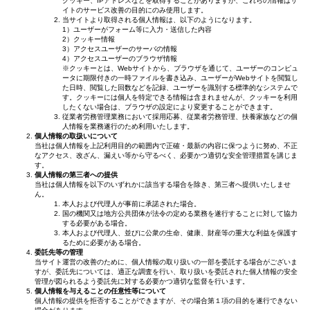
クッキー、IPアドレスなどを取得することがありますが、これらの情報はサ
イトのサービス改善の目的にのみ使用します。
当サイトより取得される個人情報は、以下のようになります。
1）ユーザーがフォーム等に入力・送信した内容
2）クッキー情報
3）アクセスユーザーのサーバの情報
4）アクセスユーザーのブラウザ情報
※クッキーとは、Webサイトから、ブラウザを通じて、ユーザーのコンピュ
ータに期限付きの一時ファイルを書き込み、ユーザーがWebサイトを閲覧し
た日時、閲覧した回数などを記録、ユーザーを識別する標準的なシステムで
す。クッキーには個人を特定できる情報は含まれませんが、クッキーを利用
したくない場合は、ブラウザの設定により変更することができます。
従業者労務管理業務において採用応募、従業者労務管理、扶養家族などの個
人情報を業務遂行のため利用いたします。
個人情報の取扱いについて
当社は個人情報を上記利用目的の範囲内で正確・最新の内容に保つように努め、不正
なアクセス、改ざん、漏えい等から守るべく、必要かつ適切な安全管理措置を講じま
す。
個人情報の第三者への提供
当社は個人情報を以下のいずれかに該当する場合を除き、第三者へ提供いたしませ
ん。
本人および代理人が事前に承諾された場合。
国の機関又は地方公共団体が法令の定める業務を遂行することに対して協力
する必要がある場合。
本人および代理人、並びに公衆の生命、健康、財産等の重大な利益を保護す
るために必要がある場合。
委託先等の管理
当サイト運営の改善のために、個人情報の取り扱いの一部を委託する場合がございま
すが、委託先については、適正な調査を行い、取り扱いを委託された個人情報の安全
管理が図られるよう委託先に対する必要かつ適切な監督を行います。
個人情報を与えることの任意性等について
個人情報の提供を拒否することができますが、その場合第１項の目的を遂行できない