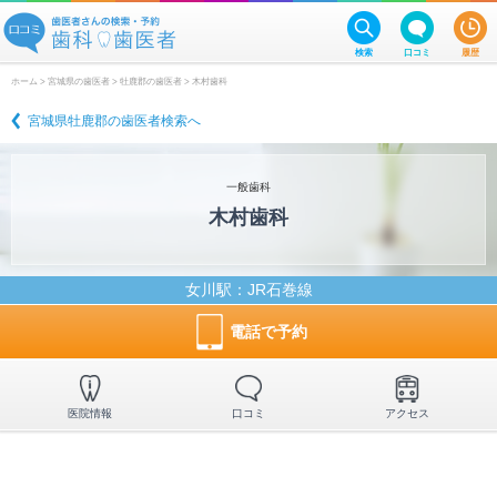
検索
口コミ
履歴
ホーム
>
宮城県の歯医者
>
牡鹿郡の歯医者
> 木村歯科
宮城県牡鹿郡の歯医者検索へ
一般歯科
木村歯科
女川駅
：JR石巻線
電話で予約
医院情報
口コミ
アクセス