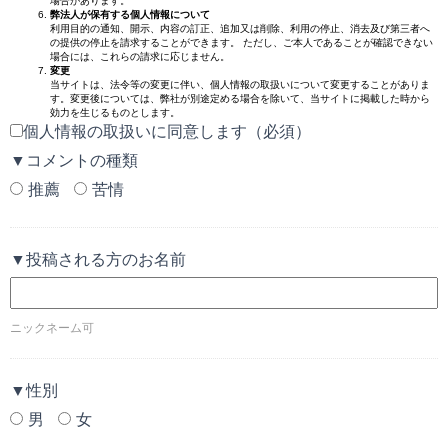
場合があります。
弊法人が保有する個人情報について
利用目的の通知、開示、内容の訂正、追加又は削除、利用の停止、消去及び第三者へ
の提供の停止を請求することができます。 ただし、ご本人であることが確認できない
場合には、これらの請求に応じません。
変更
当サイトは、法令等の変更に伴い、個人情報の取扱いについて変更することがありま
す。変更後については、弊社が別途定める場合を除いて、当サイトに掲載した時から
効力を生じるものとします。
個人情報の取扱いに同意します（必須）
▼コメントの種類
推薦
苦情
▼投稿される方のお名前
ニックネーム可
▼性別
男
女