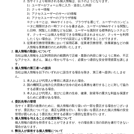
当サイトより取得される個人情報は、以下のようになります。
1）ユーザーがフォーム等に入力・送信した内容
2）クッキー情報
3）アクセスユーザーのサーバの情報
4）アクセスユーザーのブラウザ情報
※クッキーとは、Webサイトから、ブラウザを通じて、ユーザーのコンピュ
ータに期限付きの一時ファイルを書き込み、ユーザーがWebサイトを閲覧し
た日時、閲覧した回数などを記録、ユーザーを識別する標準的なシステムで
す。クッキーには個人を特定できる情報は含まれませんが、クッキーを利用
したくない場合は、ブラウザの設定により変更することができます。
従業者労務管理業務において採用応募、従業者労務管理、扶養家族などの個
人情報を業務遂行のため利用いたします。
個人情報の取扱いについて
当社は個人情報を上記利用目的の範囲内で正確・最新の内容に保つように努め、不正
なアクセス、改ざん、漏えい等から守るべく、必要かつ適切な安全管理措置を講じま
す。
個人情報の第三者への提供
当社は個人情報を以下のいずれかに該当する場合を除き、第三者へ提供いたしませ
ん。
本人および代理人が事前に承諾された場合。
国の機関又は地方公共団体が法令の定める業務を遂行することに対して協力
する必要がある場合。
本人および代理人、並びに公衆の生命、健康、財産等の重大な利益を保護す
るために必要がある場合。
委託先等の管理
当サイト運営の改善のために、個人情報の取り扱いの一部を委託する場合がございま
すが、委託先については、適正な調査を行い、取り扱いを委託された個人情報の安全
管理が図られるよう委託先に対する必要かつ適切な監督を行います。
個人情報を与えることの任意性等について
個人情報の提供を拒否することができますが、その場合第１項の目的を遂行できない
場合があります。
弊法人が保有する個人情報について