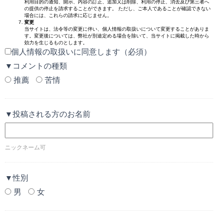
利用目的の通知、開示、内容の訂正、追加又は削除、利用の停止、消去及び第三者へ
の提供の停止を請求することができます。 ただし、ご本人であることが確認できない
場合には、これらの請求に応じません。
変更
当サイトは、法令等の変更に伴い、個人情報の取扱いについて変更することがありま
す。変更後については、弊社が別途定める場合を除いて、当サイトに掲載した時から
効力を生じるものとします。
個人情報の取扱いに同意します（必須）
▼コメントの種類
推薦
苦情
▼投稿される方のお名前
ニックネーム可
▼性別
男
女