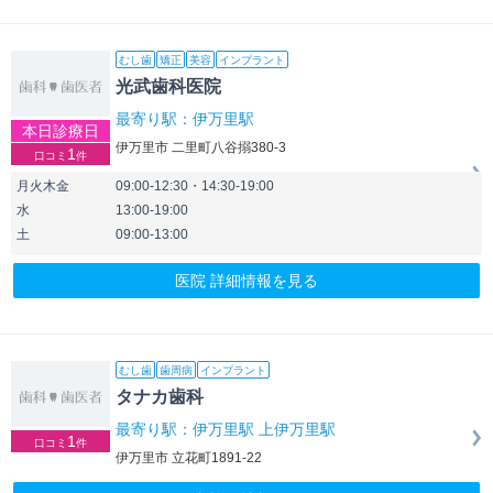
むし歯
矯正
美容
インプラント
光武歯科医院
最寄り駅：伊万里駅
本日診療日
伊万里市 二里町八谷搦380-3
1
口コミ
件
月火木金
09:00-12:30・14:30-19:00
水
13:00-19:00
土
09:00-13:00
医院 詳細情報を見る
むし歯
歯周病
インプラント
タナカ歯科
最寄り駅：伊万里駅 上伊万里駅
1
口コミ
件
伊万里市 立花町1891-22