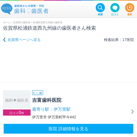
検索
口コミ
履歴
ホーム
>
佐賀県の歯医者
> 松浦鉄道西九州線の歯医者
佐賀県松浦鉄道西九州線の歯医者さん検索
佐賀県ページへ戻る
検索結果：17医院
むし歯
吉富歯科医院
最寄り駅：伊万里駅
0
口コミ
件
伊万里市 伊万里町甲今442
医院 詳細情報を見る