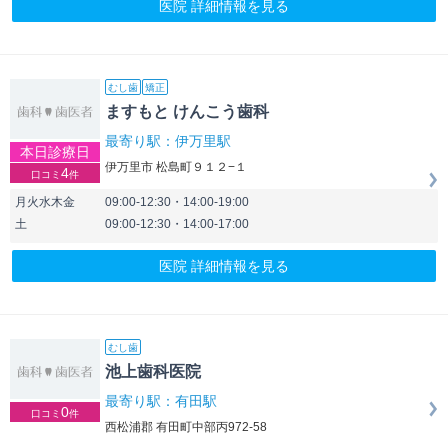
医院 詳細情報を見る
むし歯
矯正
ますもと けんこう歯科
最寄り駅：伊万里駅
本日診療日
伊万里市 松島町９１２−１
4
口コミ
件
月火水木金
09:00-12:30・14:00-19:00
土
09:00-12:30・14:00-17:00
医院 詳細情報を見る
むし歯
池上歯科医院
最寄り駅：有田駅
0
口コミ
件
西松浦郡 有田町中部丙972-58