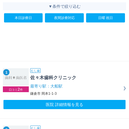
▼条件で絞り込む
本日診療日
夜間診療対応
日曜 祝日
むし歯
1
佐々木歯科クリニック
最寄り駅：大船駅
2
口コミ
件
鎌倉市 岡本1-1-3
医院 詳細情報を見る
むし歯