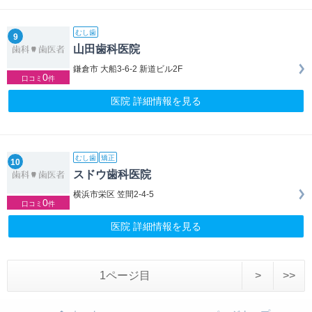
むし歯
9
山田歯科医院
鎌倉市 大船3-6-2 新道ビル2F
0
口コミ
件
医院 詳細情報を見る
むし歯
矯正
10
スドウ歯科医院
横浜市栄区 笠間2-4-5
0
口コミ
件
医院 詳細情報を見る
1ページ目
>
>>