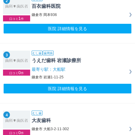
2
百衣歯科医院
鎌倉市 岡本936
1
口コミ
件
医院 詳細情報を見る
むし歯
歯周病
3
うえだ歯科 岩瀬診療所
最寄り駅：大船駅
0
口コミ
件
鎌倉市 岩瀬1-11-25
医院 詳細情報を見る
むし歯
4
大友歯科
鎌倉市 大船3-2-11-302
0
口コミ
件